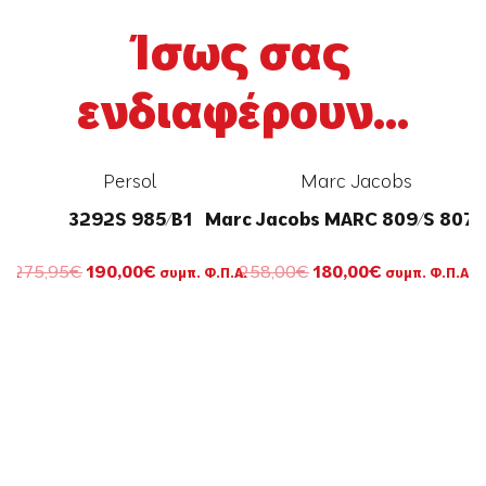
Ίσως σας
ενδιαφέρουν...
Persol
Marc Jacobs
3292S 985/B1
Marc Jacobs MARC 809/S 807
Original
Η
Original
Η
275,95
€
190,00
€
258,00
€
180,00
€
.Α.
συμπ. Φ.Π.Α.
συμπ. Φ.Π.Α.
σα
price
τρέχουσα
price
τρέχουσα
was:
τιμή
was:
τιμή
275,95€.
είναι:
258,00€.
είναι:
190,00€.
180,00€.