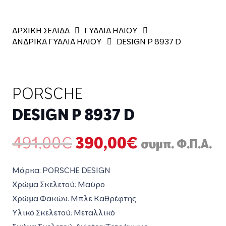
ΑΡΧΙΚΗ ΣΕΛΙΔΑ
ΓΥΑΛΙΑ ΗΛΙΟΥ
ΑΝΔΡΙΚΑ ΓΥΑΛΙΑ ΗΛΙΟΥ
DESIGN P 8937 D
PORSCHE
DESIGN P 8937 D
Original
Η
491,00
€
390,00
€
συμπ. Φ.Π.Α.
price
τρέχουσα
was:
τιμή
Μάρκα: PORSCHE DESIGN
491,00€.
είναι:
Χρώμα Σκελετού: Μαύρο
390,00€.
Χρώμα Φακών: Μπλε Καθρέφτης
Υλικό Σκελετού: Μεταλλικό