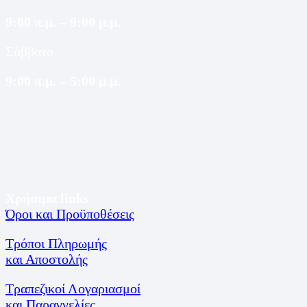
9:00 π.μ. – 9:00 μ.μ.
Σάββατο
9:00 π.μ. – 5:00 μ.μ.
Χρήσιμα links
Όροι και Προϋποθέσεις
Τρόποι Πληρωμής
και Αποστολής
Τραπεζικοί Λογαριασμοί
και Παραγγελίες