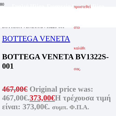
Γυαλιά Ηλίου
,
Γυναικεία Γυαλιά Ηλίου
προστεθεί
ΑΡΧΙΚΗ ΣΕΛΙΔΑ
ΓΥΑΛΙΑ ΗΛΙΟΥ
ΓΥΝΑΙΚΕΙΑ ΓΥΑΛΙΑ ΗΛΙΟΥ
BOTTEGA VENETA BV1322S-001
στο
BOTTEGA VENETA
καλάθι
BOTTEGA VENETA BV1322S-
001
σας.
467,00
€
Original price was:
467,00€.
373,00
€
Η τρέχουσα τιμή
είναι: 373,00€.
συμπ. Φ.Π.Α.