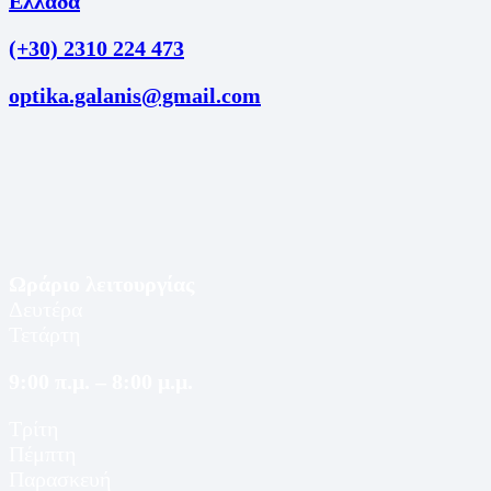
Ελλάδα
(+30) 2310 224 473
optika.galanis@gmail.com
Ωράριο λειτουργίας
Δευτέρα
Τετάρτη
9:00 π.μ. – 8:00 μ.μ.
Τρίτη
Πέμπτη
Παρασκευή