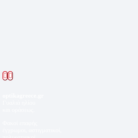
optikagreece.gr
Γυαλιά ηλίου
και οράσεως.
Φακοί επαφής
έγχρωμοι, αστιγματικοί,
πολυεστιακοί.