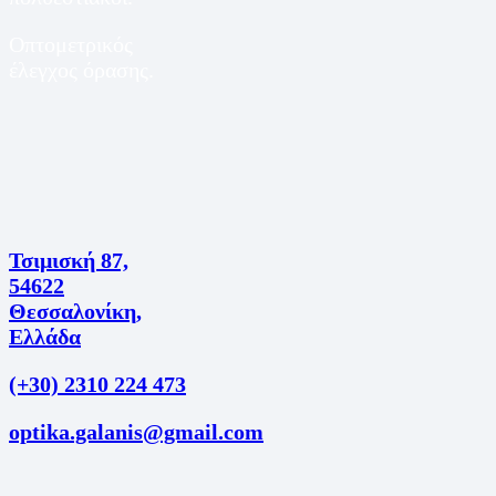
Οπτομετρικός
έλεγχος όρασης.
Τσιμισκή 87,
54622
Θεσσαλονίκη,
Ελλάδα
(+30) 2310 224 473
optika.galanis@gmail.com