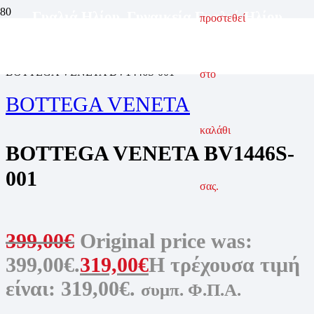
Γυαλιά Ηλίου
,
Γυναικεία Γυαλιά Ηλίου
προστεθεί
ΑΡΧΙΚΗ ΣΕΛΙΔΑ
ΓΥΑΛΙΑ ΗΛΙΟΥ
ΓΥΝΑΙΚΕΙΑ ΓΥΑΛΙΑ ΗΛΙΟΥ
BOTTEGA VENETA BV1446S-001
στο
BOTTEGA VENETA
καλάθι
BOTTEGA VENETA BV1446S-
001
σας.
399,00
€
Original price was:
399,00€.
319,00
€
Η τρέχουσα τιμή
είναι: 319,00€.
συμπ. Φ.Π.Α.