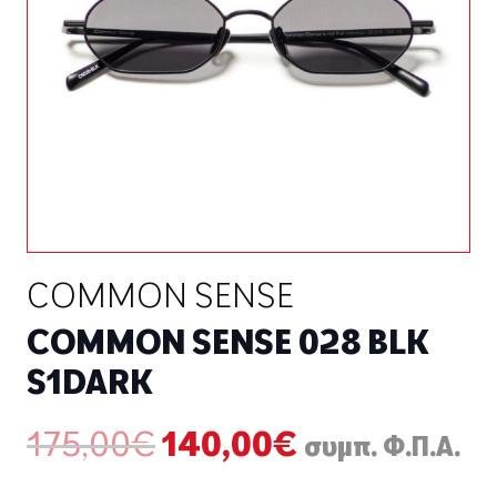
COMMON SENSE
COMMON SENSE 028 BLK
S1DARK
Original
Η
175,00
€
140,00
€
συμπ. Φ.Π.Α.
price
τρέχουσα