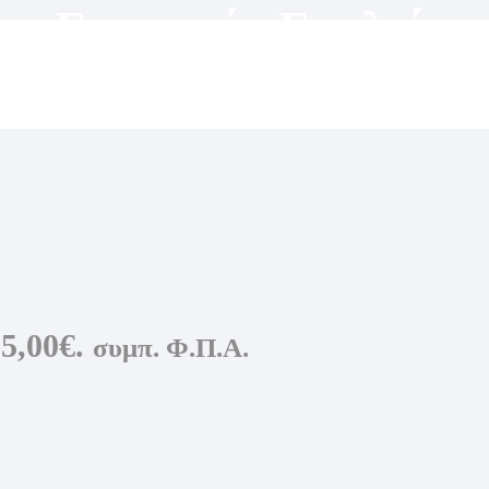
ου
,
Γυναικεία Γυαλιά
5,00€.
συμπ. Φ.Π.Α.