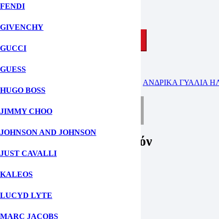
Φύλο: Ανδρικά, Γυναικεία, UNISEX
FENDI
Σε απόθεμα
GIVENCHY
ΠΡΟΣΘΗΚΗ ΣΤΟ ΚΑΛΑΘΙ
GUCCI
GUESS
ΚΑΤΗΓΟΡΙΕΣ:
UNISEX ΓΥΑΛΙΑ ΗΛΙΟΥ
,
ΑΝΔΡΙΚΑ ΓΥΑΛΙΑ Η
HUGO BOSS
ΡΩΤΗΣΤΕ ΜΑΣ ΓΙΑ ΤΟ ΠΡΟΪΟΝ
JIMMY CHOO
JOHNSON AND JOHNSON
Ρωτήστε μας για το προϊόν
JUST CAVALLI
KALEOS
Fill out this field
Fill out this field
LUCYD LYTE
Δώστε μια έγκυρη ηλ. διεύθυνση.
MARC JACOBS