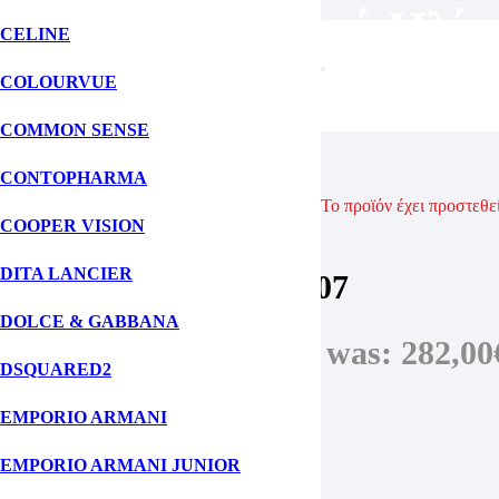
Unisex Γυαλιά Ηλίο
CELINE
COLOURVUE
ΑΡΧΙΚΗ ΣΕΛΙΔΑ
COMMON SENSE
ΓΥΑΛΙΑ ΗΛΙΟΥ
ΑΝΔΡΙΚΑ ΓΥΑΛΙΑ ΗΛΙΟΥ
CONTOPHARMA
NILAND PERI052 1007
Το προϊόν έχει προστεθε
COOPER VISION
Palm Angels
DITA LANCIER
NILAND PERI052 1007
DOLCE & GABBANA
282,00
€
Original price was: 282,00
DSQUARED2
Μάρκα: Palm Angels
EMPORIO ARMANI
Χρώμα Σκελετού: Μαύρο
Χρώμα Φακών: Μαύρο
EMPORIO ARMANI JUNIOR
Υλικό Σκελετού: Κοκάλινο
Σχήμα Σκελετού: Τετράγωνο/Μάσκα