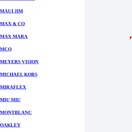
Fill out this field
MAUI JIM
Αποστολή
MAX & CO
MAX MARA
MCQ
MEYERS VISION
MICHAEL KORS
MIRAFLEX
MIU MIU
MONTBLANC
OAKLEY