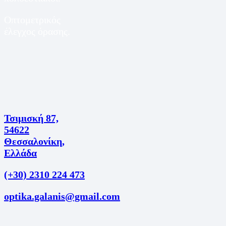
Οπτομετρικός
έλεγχος όρασης.
Τσιμισκή 87,
54622
Θεσσαλονίκη,
Ελλάδα
(+30) 2310 224 473
optika.galanis@gmail.com