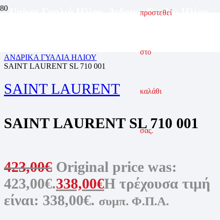
Unisex Γυαλιά Ηλίου
,
Ανδρικά Γυαλιά Ηλίου
,
προστεθεί
Γυαλιά Ηλίου
,
Γυναικεία Γυαλιά Ηλίου
ΑΡΧΙΚΗ ΣΕΛΙΔΑ
ΓΥΑΛΙΑ ΗΛΙΟΥ
στο
ΑΝΔΡΙΚΑ ΓΥΑΛΙΑ ΗΛΙΟΥ
SAINT LAURENT SL 710 001
SAINT LAURENT
καλάθι
SAINT LAURENT SL 710 001
σας.
423,00
€
Original price was:
423,00€.
338,00
€
Η τρέχουσα τιμή
είναι: 338,00€.
συμπ. Φ.Π.Α.