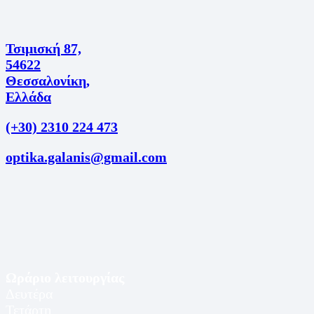
Τσιμισκή 87,
54622
Θεσσαλονίκη,
Ελλάδα
(+30) 2310 224 473
optika.galanis@gmail.com
Ωράριο λειτουργίας
Δευτέρα
Τετάρτη