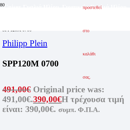
Unisex Γυαλιά Ηλίου
,
Γυναικεία Γυαλιά Ηλίου
προστεθεί
ΑΡΧΙΚΗ ΣΕΛΙΔΑ
ΓΥΑΛΙΑ ΗΛΙΟΥ
ΓΥΝΑΙΚΕΙΑ ΓΥΑΛΙΑ ΗΛΙΟΥ
SPP120M 0700
στο
Philipp Plein
καλάθι
SPP120M 0700
σας.
491,00
€
Original price was:
491,00€.
390,00
€
Η τρέχουσα τιμή
είναι: 390,00€.
συμπ. Φ.Π.Α.