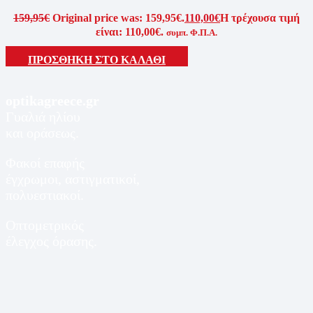
159,95
€
Original price was: 159,95€.
110,00
€
Η τρέχουσα τιμή
είναι: 110,00€.
συμπ. Φ.Π.Α.
ΠΡΟΣΘΗΚΗ ΣΤΟ ΚΑΛΑΘΙ
optikagreece.gr
Γυαλιά ηλίου
και οράσεως.
Φακοί επαφής
έγχρωμοι, αστιγματικοί,
πολυεστιακοί.
Οπτομετρικός
έλεγχος όρασης.