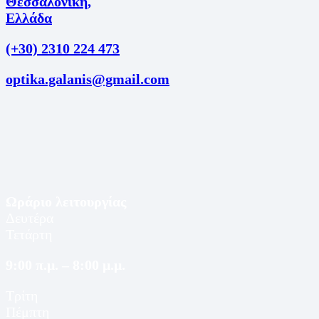
Θεσσαλονίκη,
Ελλάδα
(+30) 2310 224 473
optika.galanis@gmail.com
Ωράριο λειτουργίας
Δευτέρα
Τετάρτη
9:00 π.μ. – 8:00 μ.μ.
Τρίτη
Πέμπτη