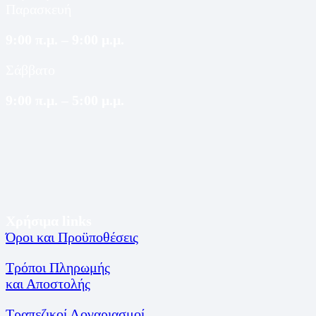
Παρασκευή
9:00 π.μ. – 9:00 μ.μ.
Σάββατο
9:00 π.μ. – 5:00 μ.μ.
Χρήσιμα links
Όροι και Προϋποθέσεις
Τρόποι Πληρωμής
και Αποστολής
Τραπεζικοί Λογαριασμοί