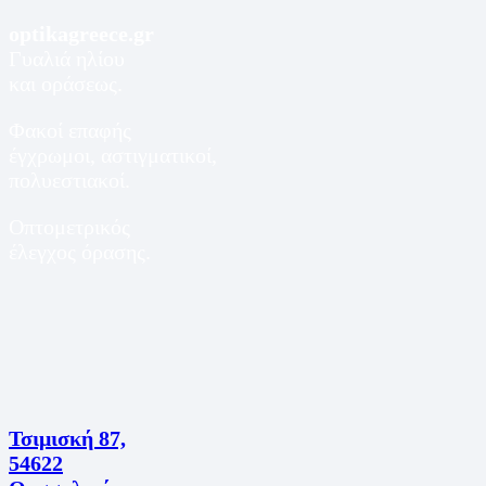
optikagreece.gr
Γυαλιά ηλίου
και οράσεως.
Φακοί επαφής
έγχρωμοι, αστιγματικοί,
πολυεστιακοί.
Οπτομετρικός
έλεγχος όρασης.
Τσιμισκή 87,
54622