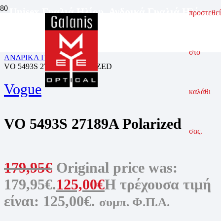
Unisex Γυαλιά Ηλίου
,
Ανδρικά Γυαλιά Ηλίου
,
προστεθεί
Γυναικεία Γυαλιά Ηλίου
ΑΡΧΙΚΗ ΣΕΛΙΔΑ
ΓΥΑΛΙΑ ΗΛΙΟΥ
στο
ΑΝΔΡΙΚΑ ΓΥΑΛΙΑ ΗΛΙΟΥ
VO 5493S 27189A POLARIZED
Vogue
καλάθι
VO 5493S 27189A Polarized
σας.
179,95
€
Original price was:
179,95€.
125,00
€
Η τρέχουσα τιμή
είναι: 125,00€.
συμπ. Φ.Π.Α.