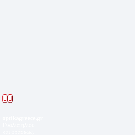
optikagreece.gr
Γυαλιά ηλίου
και οράσεως.