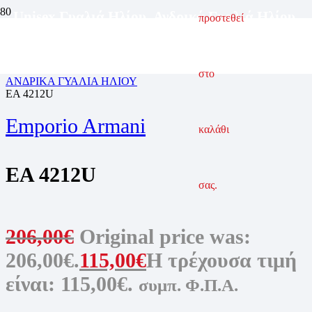
Unisex Γυαλιά Ηλίου
,
Ανδρικά Γυαλιά Ηλίου
,
προστεθεί
Γυαλιά Ηλίου
ΑΡΧΙΚΗ ΣΕΛΙΔΑ
ΓΥΑΛΙΑ ΗΛΙΟΥ
στο
ΑΝΔΡΙΚΑ ΓΥΑΛΙΑ ΗΛΙΟΥ
EA 4212U
Emporio Armani
καλάθι
EA 4212U
σας.
206,00
€
Original price was:
206,00€.
115,00
€
Η τρέχουσα τιμή
είναι: 115,00€.
συμπ. Φ.Π.Α.