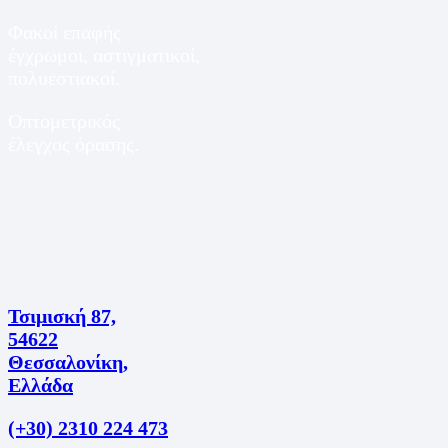
Φακοί επαφής
έγχρωμοι, αστιγματικοί,
πολυεστιακοί.
Οπτομετρικός
έλεγχος όρασης.
Τσιμισκή 87,
54622
Θεσσαλονίκη,
Ελλάδα
(+30) 2310 224 473