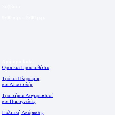
Σάββατο
9:00 π.μ. – 5:00 μ.μ.
Χρήσιμα links
Όροι και Προϋποθέσεις
Τρόποι Πληρωμής
και Αποστολής
Τραπεζικοί Λογαριασμοί
και Παραγγελίες
Πολιτική Ακύρωσης