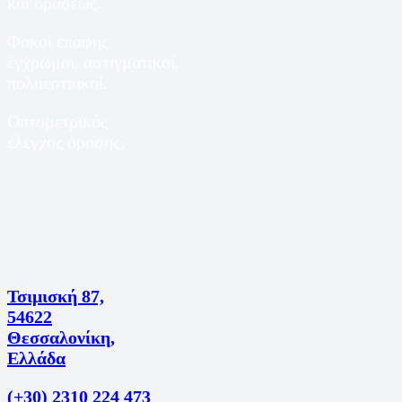
και οράσεως.
Φακοί επαφής
έγχρωμοι, αστιγματικοί,
πολυεστιακοί.
Οπτομετρικός
έλεγχος όρασης.
Τσιμισκή 87,
54622
Θεσσαλονίκη,
Ελλάδα
(+30) 2310 224 473