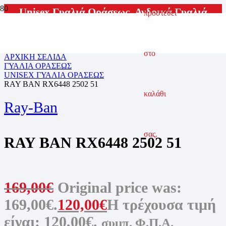
Unisex Γυαλιά Οράσεως
,
Ανδρικά Γυαλιά
προστεθεί
Οράσεως
,
Γυαλιά Οράσεως
,
Γυναικεία Γυαλιά
Οράσεως
στο
ΑΡΧΙΚΗ ΣΕΛΙΔΑ
ΓΥΑΛΙΑ ΟΡΑΣΕΩΣ
UNISEX ΓΥΑΛΙΑ ΟΡΑΣΕΩΣ
RAY BAN RX6448 2502 51
καλάθι
Ray-Ban
σας.
RAY BAN RX6448 2502 51
169,00
€
Original price was:
169,00€.
120,00
€
Η τρέχουσα τιμή
είναι: 120,00€.
συμπ. Φ.Π.Α.