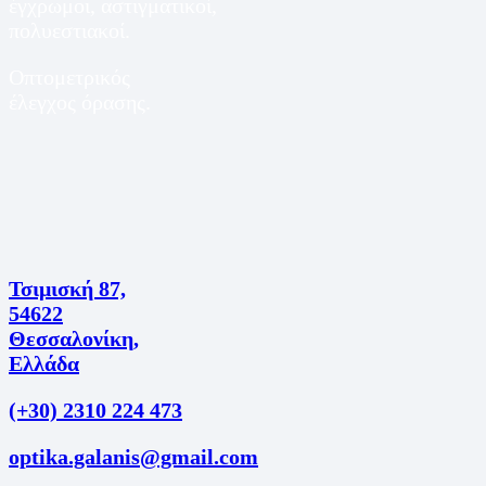
έγχρωμοι, αστιγματικοί,
πολυεστιακοί.
Οπτομετρικός
έλεγχος όρασης.
Τσιμισκή 87,
54622
Θεσσαλονίκη,
Ελλάδα
(+30) 2310 224 473
optika.galanis@gmail.com