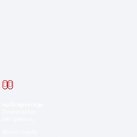
optikagreece.gr
Γυαλιά ηλίου
και οράσεως.
Φακοί επαφής