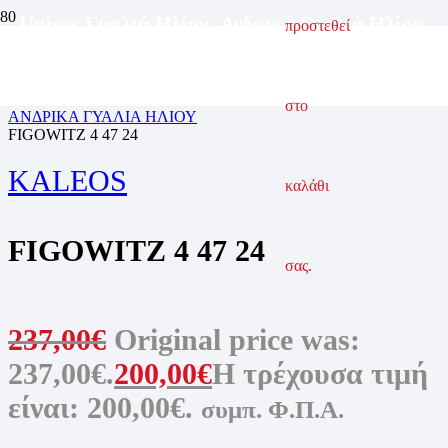
Unisex Γυαλιά Ηλίου
,
Ανδρικά Γυαλιά Ηλίου
,
προστεθεί
Γυναικεία Γυαλιά Ηλίου
ΑΡΧΙΚΗ ΣΕΛΙΔΑ
ΓΥΑΛΙΑ ΗΛΙΟΥ
στο
ΑΝΔΡΙΚΑ ΓΥΑΛΙΑ ΗΛΙΟΥ
FIGOWITZ 4 47 24
KALEOS
καλάθι
FIGOWITZ 4 47 24
σας.
237,00
€
Original price was:
237,00€.
200,00
€
Η τρέχουσα τιμή
είναι: 200,00€.
συμπ. Φ.Π.Α.