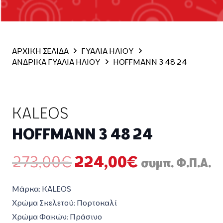
ΑΡΧΙΚΗ ΣΕΛΙΔΑ
ΓΥΑΛΙΑ ΗΛΙΟΥ
ΑΝΔΡΙΚΑ ΓΥΑΛΙΑ ΗΛΙΟΥ
HOFFMANN 3 48 24
KALEOS
HOFFMANN 3 48 24
Original
Η
273,00
€
224,00
€
συμπ. Φ.Π.Α.
price
τρέχουσα
was:
τιμή
Μάρκα: KALEOS
273,00€.
είναι:
Χρώμα Σκελετού: Πορτοκαλί
224,00€.
Χρώμα Φακών: Πράσινο