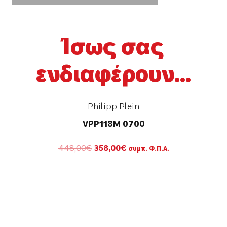
Ίσως σας
ενδιαφέρουν...
Philipp Plein
VPP118M 0700
Original
Η
448,00
€
358,00
€
συμπ. Φ.Π.Α.
price
τρέχουσα
was:
τιμή
448,00€.
είναι:
358,00€.