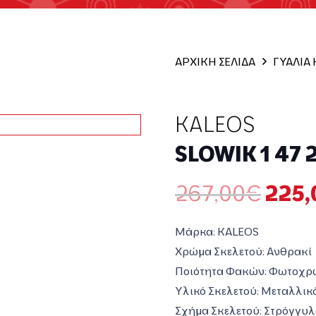
ΑΡΧΙΚΗ ΣΕΛΙΔΑ
ΓΥΑΛΙΑ
KALEOS
SLOWIK 1 47 
Origi
267,00
€
225,
price
was:
Μάρκα: KALEOS
267,
Χρώμα Σκελετού: Ανθρακί
Ποιότητα Φακών: Φωτοχρ
Υλικό Σκελετού: Μεταλλικ
Σχήμα Σκελετού: Στρόγγυλ