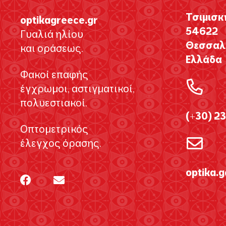
Τσιμισκ
optikagreece.gr
54622
Γυαλιά ηλίου
Θεσσαλο
και οράσεως.
Ελλάδα
Φακοί επαφής
έγχρωμοι, αστιγματικοί,
πολυεστιακοί.
(+30) 2
Οπτομετρικός
έλεγχος όρασης.
optika.