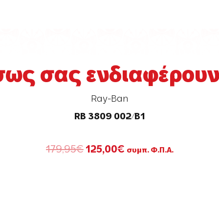
σως σας ενδιαφέρουν.
Ray-Ban
RB 3809 002/B1
Original
Η
179,95
€
125,00
€
συμπ. Φ.Π.Α.
price
τρέχουσα
was:
τιμή
179,95€.
είναι:
125,00€.