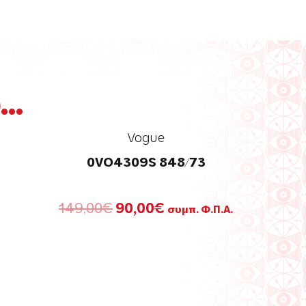
..
Vogue
0VO4309S 848/73
Original
Η
149,00
€
90,00
€
συμπ. Φ.Π.Α.
price
τρέχουσα
was:
τιμή
149,00€.
είναι:
90,00€.