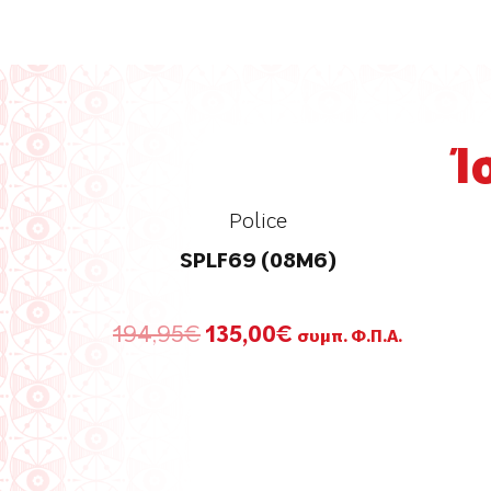
Ί
Police
SPLF69 (08M6)
Original
Η
194,95
€
135,00
€
συμπ. Φ.Π.Α.
price
τρέχουσα
was:
τιμή
194,95€.
είναι:
135,00€.