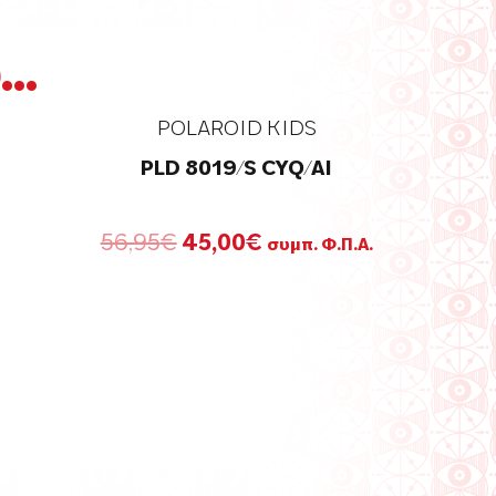
..
POLAROID KIDS
PLD 8019/S CYQ/AI
Original
Η
56,95
€
45,00
€
συμπ. Φ.Π.Α.
price
τρέχουσα
was:
τιμή
56,95€.
είναι:
45,00€.