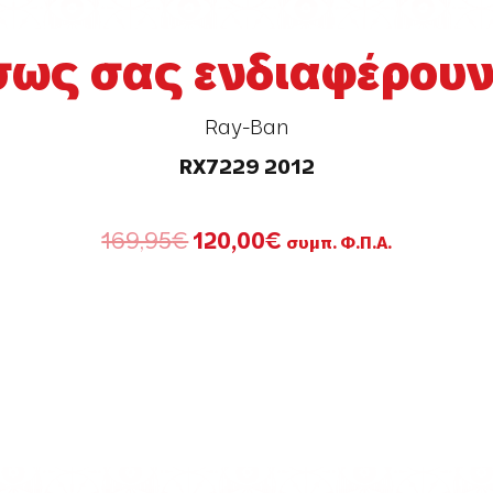
σως σας ενδιαφέρουν.
Ray-Ban
RX7229 2012
Original
Η
169,95
€
120,00
€
συμπ. Φ.Π.Α.
price
τρέχουσα
was:
τιμή
169,95€.
είναι:
120,00€.