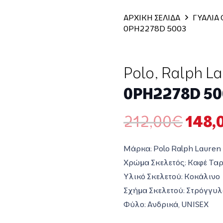
ΑΡΧΙΚΗ ΣΕΛΙΔΑ
ΓΥΑΛΙΑ
0PH2278D 5003
Polo
,
Ralph L
0PH2278D 50
Origi
212,00
€
148,
price
was:
Μάρκα: Polo Ralph Lauren
212,
Χρώμα Σκελετός: Καφέ Τα
Υλικό Σκελετού: Κοκάλινο
Σχήμα Σκελετού: Στρόγγυλ
Φύλο: Ανδρικά, UNISEX