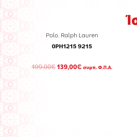
Ί
Polo
,
Ralph Lauren
0PH1215 9215
Original
Η
199,00
€
139,00
€
συμπ. Φ.Π.Α.
price
τρέχουσα
was:
τιμή
199,00€.
είναι:
139,00€.