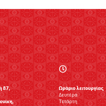
ή 87,
Ωράριο λειτουργίας
Δευτέρα
νίκη,
Τετάρτη