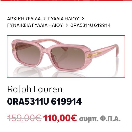
ΑΡΧΙΚΗ ΣΕΛΙΔΑ
ΓΥΑΛΙΑ ΗΛΙΟΥ
ΓΥΝΑΙΚΕΙΑ ΓΥΑΛΙΑ ΗΛΙΟΥ
0RA5311U 619914
Ralph Lauren
0RA5311U 619914
Original
Η
159,00
€
110,00
€
συμπ. Φ.Π.Α.
price
τρέχουσα