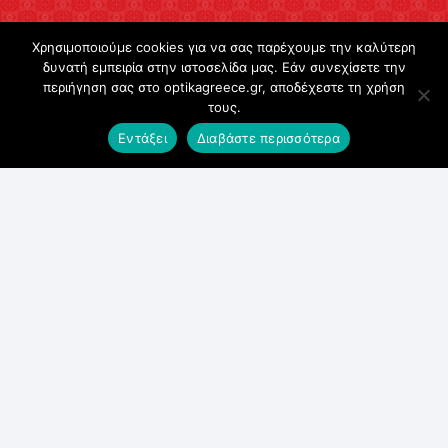
Ωράριο λειτουργίας
Χρησιμοποιούμε cookies για να σας παρέχουμε την καλύτερη
Δευτέρα
δυνατή εμπειρία στην ιστοσελίδα μας. Εάν συνεχίσετε την
Τετάρτη
περιήγηση σας στο optikagreece.gr, αποδέχεστε τη χρήση
τους.
9:00 π.μ. – 8:00 μ.μ.
Εντάξει
Διαβάστε περισσότερα
Τρίτη
Πέμπτη
Παρασκευή
9:00 π.μ. – 9:00 μ.μ.
Σάββατο
9:00 π.μ. – 5:00 μ.μ.