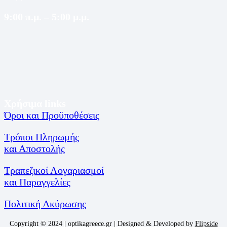
9:00 π.μ. – 5:00 μ.μ.
Χρήσιμα links
Όροι και Προϋποθέσεις
Τρόποι Πληρωμής
και Αποστολής
Τραπεζικοί Λογαριασμοί
και Παραγγελίες
Πολιτική Ακύρωσης
Copyright © 2024 | optikagreece.gr | Designed & Developed by
Flipside