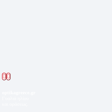
optikagreece.gr
Γυαλιά ηλίου
και οράσεως.