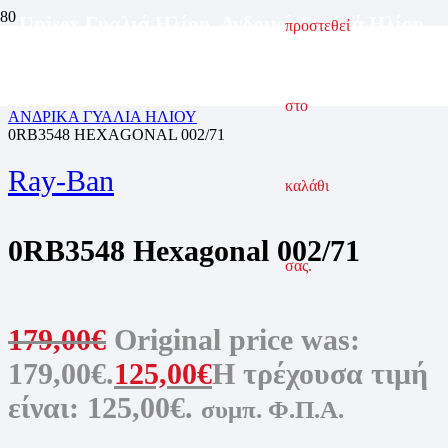
Unisex Γυαλιά Ηλίου
,
Ανδρικά Γυαλιά Ηλίου
,
προστεθεί
Γυναικεία Γυαλιά Ηλίου
ΑΡΧΙΚΗ ΣΕΛΙΔΑ
ΓΥΑΛΙΑ ΗΛΙΟΥ
στο
ΑΝΔΡΙΚΑ ΓΥΑΛΙΑ ΗΛΙΟΥ
0RB3548 HEXAGONAL 002/71
Ray-Ban
καλάθι
0RB3548 Hexagonal 002/71
σας.
179,00
€
Original price was:
179,00€.
125,00
€
Η τρέχουσα τιμή
είναι: 125,00€.
συμπ. Φ.Π.Α.