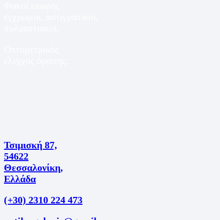
Φακοί επαφής
έγχρωμοι, αστιγματικοί,
πολυεστιακοί.
Οπτομετρικός
έλεγχος όρασης.
Τσιμισκή 87,
54622
Θεσσαλονίκη,
Ελλάδα
(+30) 2310 224 473