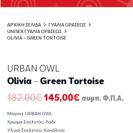
ΑΡΧΙΚΗ ΣΕΛΙΔΑ
ΓΥΑΛΙΑ ΟΡΑΣΕΩΣ
UNISEX ΓΥΑΛΙΑ ΟΡΑΣΕΩΣ
OLIVIA – GREEN TORTOISE
URBAN OWL
Olivia – Green Tortoise
Original
Η
182,00
€
145,00
€
συμπ. Φ.Π.Α.
price
τρέχουσα
was:
τιμή
Μάρκα: URBAN OWL
182,00€.
είναι:
Χρώμα Σκελετός: Λαδί
145,00€.
Υλικό Σκελετού: Κοκάλινο