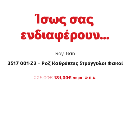
Ίσως σας
ενδιαφέρουν...
Ray-Ban
3517 001/Z2 – Ροζ Καθρέπτες Στρόγγυλοι Φακοί
Original
Η
225,00
€
181,00
€
συμπ. Φ.Π.Α.
price
τρέχουσα
was:
τιμή
225,00€.
είναι:
181,00€.