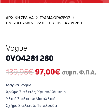
ΑΡΧΙΚΗ ΣΕΛΙΔΑ
ΓΥΑΛΙΑ ΟΡΑΣΕΩΣ
UNISEX ΓΥΑΛΙΑ ΟΡΑΣΕΩΣ
0VO4281 280
Vogue
0VO4281 280
Original
Η
139,95
€
97,00
€
συμπ. Φ.Π.Α.
price
τρέχουσα
was:
τιμή
Μάρκα: Vogue
139,95€.
είναι:
Χρώμα Σκελετός: Χρυσό/Κόκκινο
97,00€.
Υλικό Σκελετού: Μεταλλικό
Σχήμα Σκελετού: Πεταλούδα