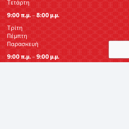
Τετάρτη
9:00 π.μ. – 8:00 μ.μ.
Τρίτη
Πέμπτη
Παρασκευή
9:00 π.μ. – 9:00 μ.μ.
Σάββατο
9:00 π.μ. – 5:00 μ.μ.