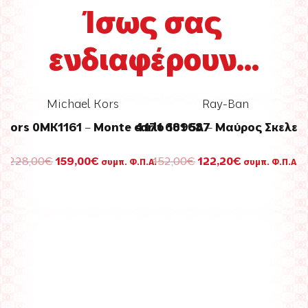
Ίσως σας
ενδιαφέρουν...
el Kors
Ray-Ban
 – Monte carlo 189687
4171 601/5A – Μαύρος Σκελετός
nal
Η
Original
Η
00
€
152,00
€
122,20
€
συμπ. Φ.Π.Α.
συμπ. Φ.Π.Α.
τρέχουσα
price
τρέχουσα
τιμή
was:
τιμή
00€.
είναι:
152,00€.
είναι:
159,00€.
122,20€.
Persol
PO0649 24/
Σκελετός σε
Ταρταρού