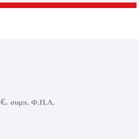
€.
συμπ. Φ.Π.Α.