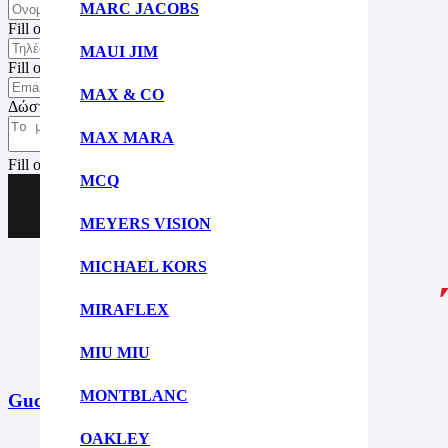
MARC JACOBS
Fill out this field
MAUI JIM
Fill out this field
MAX & CO
Δώστε μια έγκυρη ηλ. διεύθυνση.
MAX MARA
Fill out this field
MCQ
Αποστολή
MEYERS VISION
MICHAEL KORS
MIRAFLEX
MIU MIU
MONTBLANC
Gucci GG 1535S 003
OAKLEY