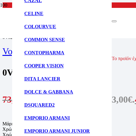
CAZAL
CELINE
ΑΡΧΙΚΗ ΣΕΛΙΔΑ
ΓΥΑΛΙΑ ΗΛΙΟΥ
COLOURVUE
ΠΑΙΔΙΚΑ ΓΥΑΛΙΑ ΗΛΙΟΥ
0VJ2021 306569
COMMON SENSE
Vogue Junior
CONTOPHARMA
Το προϊόν έ
COOPER VISION
0VJ2021 306569
DITA LANCIER
DOLCE & GABBANA
73,00
€
Original price was: 73,00€.
DSQUARED2
EMPORIO ARMANI
Μάρκα: Vogue Junior
Χρώμα Σκελετού: Διαφανές ροζ
EMPORIO ARMANI JUNIOR
Χρώμα Φακών: Σκούρο βιολετί