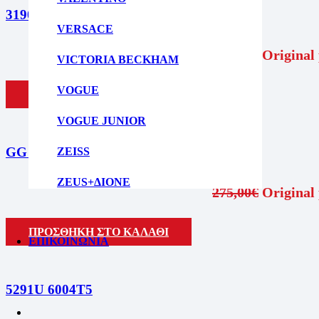
3190 5410
VERSACE
195,95
€
Original 
VICTORIA BECKHAM
VOGUE
ΠΡΟΣΘΗΚΗ ΣΤΟ ΚΑΛΑΘΙ
VOGUE JUNIOR
GG 1338S 005
ZEISS
ZEUS+ΔΙΟΝΕ
275,00
€
Original 
ΠΡΟΣΘΗΚΗ ΣΤΟ ΚΑΛΑΘΙ
ΕΠΙΚΟΙΝΩΝΙΑ
5291U 6004T5