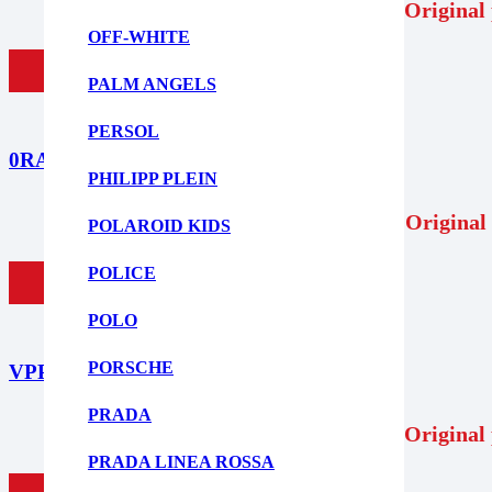
312,99
€
Original 
OFF-WHITE
ΠΡΟΣΘΗΚΗ ΣΤΟ ΚΑΛΑΘΙ
PALM ANGELS
PERSOL
0RA5311U 500313
PHILIPP PLEIN
159,00
€
Original 
POLAROID KIDS
POLICE
ΠΡΟΣΘΗΚΗ ΣΤΟ ΚΑΛΑΘΙ
POLO
PORSCHE
VPP145M 0722
PRADA
298,00
€
Original 
PRADA LINEA ROSSA