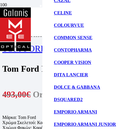
CAZAL
Unisex Γυαλιά Ηλί
CELINE
ΑΡΧΙΚΗ ΣΕΛΙΔΑ
ΓΥΑΛΙΑ ΗΛΙΟΥ
COLOURVUE
ΓΥΝΑΙΚΕΙΑ ΓΥΑΛΙΑ ΗΛΙΟΥ
TOM FORD FT1156 52F
COMMON SENSE
TOM FORD
CONTOPHARMA
COOPER VISION
Tom Ford FT1156 52F
DITA LANCIER
DOLCE & GABBANA
493,00
€
Original price was: 493,0
DSQUARED2
EMPORIO ARMANI
Μάρκα: Tom Ford
Χρώμα Σκελετού: Καφέ Ταρταρούγα
EMPORIO ARMANI JUNIOR
Χρώμα Φακών: Καφέ Ντεγκραντέ