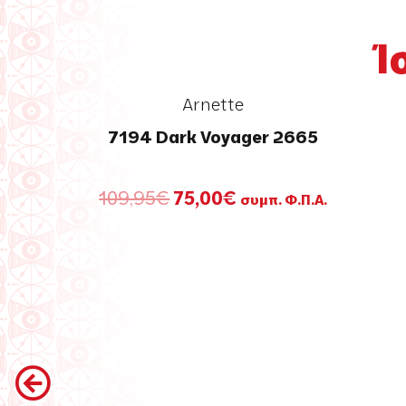
Ί
Arnette
7194 Dark Voyager 2665
Original
Η
109,95
€
75,00
€
συμπ. Φ.Π.Α.
price
τρέχουσα
was:
τιμή
109,95€.
είναι:
75,00€.