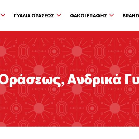
ΓΥΑΛΙΑ ΟΡΑΣΕΩΣ
ΦΑΚΟΙ ΕΠΑΦΗΣ
BRAN
ά Οράσεως
,
Ανδρικά Γ