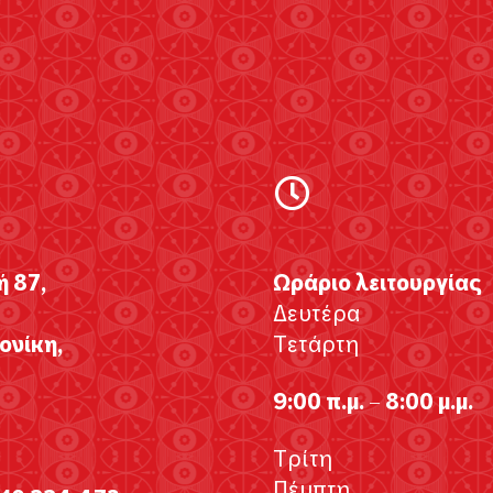
ή 87,
Ωράριο λειτουργίας
Δευτέρα
νίκη,
Τετάρτη
9:00 π.μ. – 8:00 μ.μ.
Τρίτη
Πέμπτη