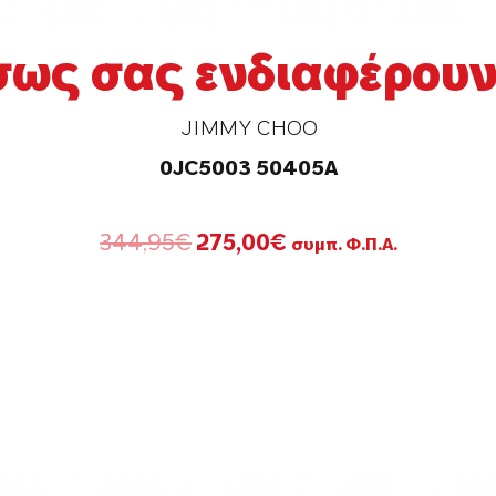
σως σας ενδιαφέρουν.
JIMMY CHOO
0JC5003 50405A
Original
Η
344,95
€
275,00
€
συμπ. Φ.Π.Α.
price
τρέχουσα
was:
τιμή
344,95€.
είναι:
275,00€.