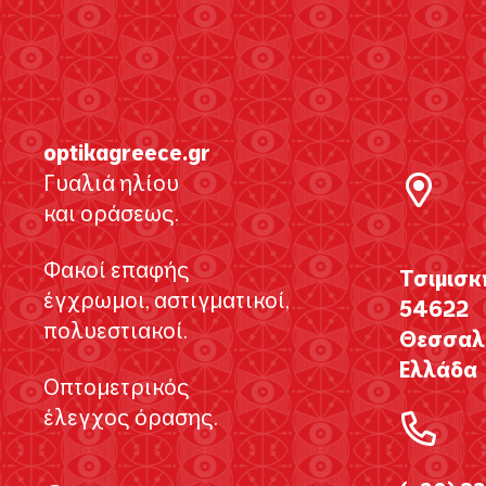
optikagreece.gr
Γυαλιά ηλίου
και οράσεως.
Φακοί επαφής
Τσιμισκ
έγχρωμοι, αστιγματικοί,
54622
πολυεστιακοί.
Θεσσαλο
Ελλάδα
Οπτομετρικός
έλεγχος όρασης.