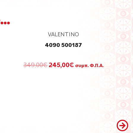
..
VALENTINO
4090 500187
Original
Η
349,00
€
245,00
€
συμπ. Φ.Π.Α.
price
τρέχουσα
was:
τιμή
349,00€.
είναι:
245,00€.