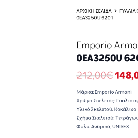
ΑΡΧΙΚΗ ΣΕΛΙΔΑ
ΓΥΑΛΙΑ
0EA3250U 6201
Emporio Arma
0EA3250U 62
Origi
212,00
€
148,
price
was:
Μάρκα: Emporio Armani
212,
Χρώμα Σκελετός: Γυαλιστε
Υλικό Σκελετού: Κοκάλινο
Σχήμα Σκελετού: Τετράγω
Φύλο: Ανδρικά, UNISEX