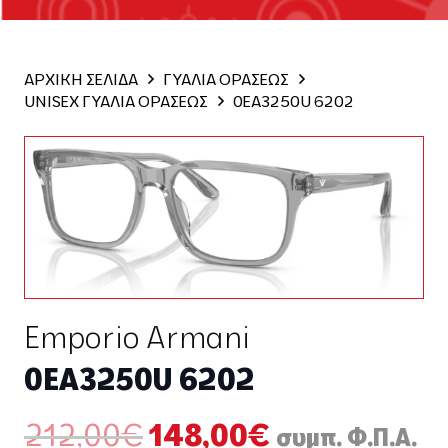
ΑΡΧΙΚΗ ΣΕΛΙΔΑ
ΓΥΑΛΙΑ ΟΡΑΣΕΩΣ
UNISEX ΓΥΑΛΙΑ ΟΡΑΣΕΩΣ
0EA3250U 6202
Emporio Armani
0EA3250U 6202
Original
Η
212,00
€
148,00
€
συμπ. Φ.Π.Α.