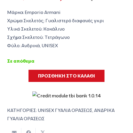
price
τρέχουσα
was:
τιμή
Μάρκα: Emporio Armani
212,00€.
είναι:
Χρώμα Σκελετός: Γυαλιστερό διαφανές γκρι
148,00€.
Υλικό Σκελετού: Κοκάλινο
Σχήμα Σκελετού: Τετράγωνο
Φύλο: Ανδρικά, UNISEX
Σε απόθεμα
ΠΡΟΣΘΗΚΗ ΣΤΟ ΚΑΛΑΘΙ
ΚΑΤΗΓΟΡΙΕΣ:
UNISEX ΓΥΑΛΙΑ ΟΡΑΣΕΩΣ
,
ΑΝΔΡΙΚΑ
ΓΥΑΛΙΑ ΟΡΑΣΕΩΣ