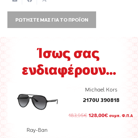
ΡΩΤΗΣΤΕ ΜΑΣ ΓΙΑ ΤΟ ΠΡΟΪΟΝ
Ίσως σας
ενδιαφέρουν...
Michael Kors
2170U 390818
Original
Η
183,95
€
128,00
€
συμπ. Φ.Π.Α.
price
τρέχουσα
was:
τιμή
Ray-Ban
183,95€.
είναι: