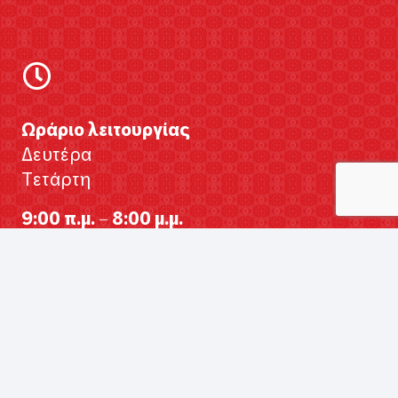
Ωράριο λειτουργίας
Δευτέρα
Τετάρτη
9:00 π.μ. – 8:00 μ.μ.
Τρίτη
Πέμπτη
Παρασκευή
9:00 π.μ. – 9:00 μ.μ.
Σάββατο