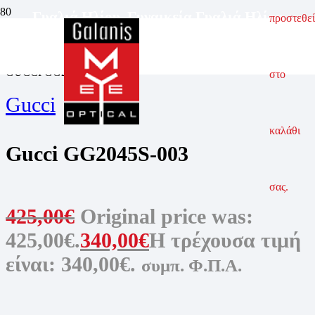
Γυαλιά Ηλίου
,
Γυναικεία Γυαλιά Ηλίου
προστεθεί
ΑΡΧΙΚΗ ΣΕΛΙΔΑ
ΓΥΑΛΙΑ ΗΛΙΟΥ
ΓΥΝΑΙΚΕΙΑ ΓΥΑΛΙΑ ΗΛΙΟΥ
GUCCI GG2045S-003
στο
Gucci
καλάθι
Gucci GG2045S-003
σας.
425,00
€
Original price was:
425,00€.
340,00
€
Η τρέχουσα τιμή
είναι: 340,00€.
συμπ. Φ.Π.Α.