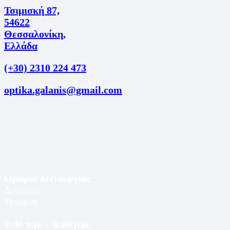
Τσιμισκή 87,
54622
Θεσσαλονίκη,
Ελλάδα
(+30) 2310 224 473
optika.galanis@gmail.com
Ωράριο λειτουργίας
Δευτέρα
Τετάρτη
9:00 π.μ. – 8:00 μ.μ.