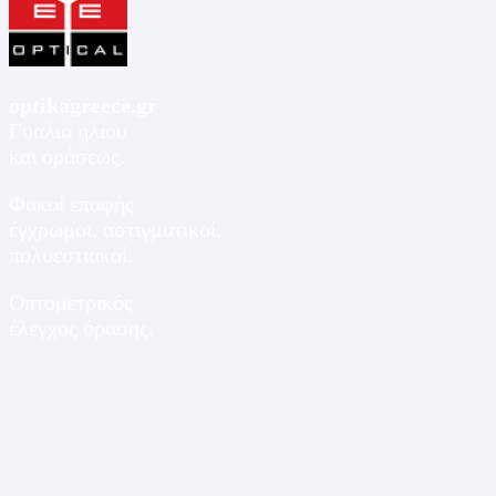
optikagreece.gr
Γυαλιά ηλίου
και οράσεως.
Φακοί επαφής
έγχρωμοι, αστιγματικοί,
πολυεστιακοί.
Οπτομετρικός
έλεγχος όρασης.