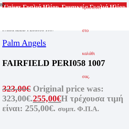
Unisex Γυαλιά Ηλίου
,
Γυναικεία Γυαλιά Ηλίου
προστεθεί
ΑΡΧΙΚΗ ΣΕΛΙΔΑ
ΓΥΑΛΙΑ ΗΛΙΟΥ
ΓΥΝΑΙΚΕΙΑ ΓΥΑΛΙΑ ΗΛΙΟΥ
FAIRFIELD PERI058 1007
στο
Palm Angels
καλάθι
FAIRFIELD PERI058 1007
σας.
323,00
€
Original price was:
323,00€.
255,00
€
Η τρέχουσα τιμή
είναι: 255,00€.
συμπ. Φ.Π.Α.