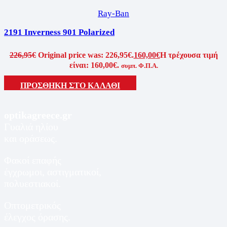
Ray-Ban
2191 Inverness 901 Polarized
226,95
€
Original price was: 226,95€.
160,00
€
Η τρέχουσα τιμή
είναι: 160,00€.
συμπ. Φ.Π.Α.
ΠΡΟΣΘΗΚΗ ΣΤΟ ΚΑΛΑΘΙ
optikagreece.gr
Γυαλιά ηλίου
και οράσεως.
Φακοί επαφής
έγχρωμοι, αστιγματικοί,
πολυεστιακοί.
Οπτομετρικός
έλεγχος όρασης.