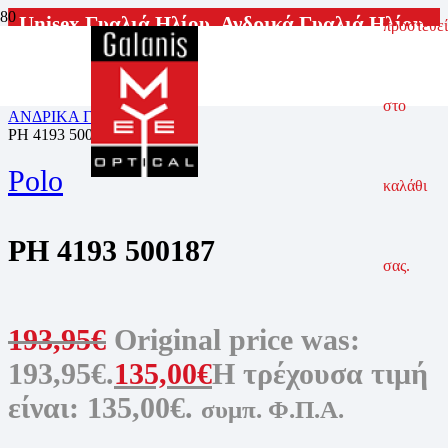
Unisex Γυαλιά Ηλίου
,
Ανδρικά Γυαλιά Ηλίου
,
προστεθεί
Γυναικεία Γυαλιά Ηλίου
ΑΡΧΙΚΗ ΣΕΛΙΔΑ
ΓΥΑΛΙΑ ΗΛΙΟΥ
στο
ΑΝΔΡΙΚΑ ΓΥΑΛΙΑ ΗΛΙΟΥ
PH 4193 500187
Polo
καλάθι
PH 4193 500187
σας.
193,95
€
Original price was:
193,95€.
135,00
€
Η τρέχουσα τιμή
είναι: 135,00€.
συμπ. Φ.Π.Α.