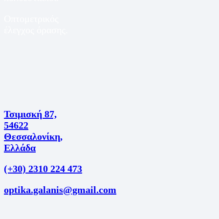
Οπτομετρικός
έλεγχος όρασης.
Τσιμισκή 87,
54622
Θεσσαλονίκη,
Ελλάδα
(+30) 2310 224 473
optika.galanis@gmail.com