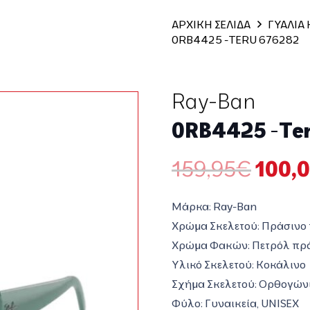
ΑΡΧΙΚΗ ΣΕΛΙΔΑ
ΓΥΑΛΙΑ
0RB4425 -TERU 676282
Ray-Ban
0RB4425 -Te
Origi
159,95
€
100,
price
was:
Μάρκα: Ray-Ban
159,9
Χρώμα Σκελετού: Πράσινο 
Χρώμα Φακών: Πετρόλ πρ
Υλικό Σκελετού: Κοκάλινο
Σχήμα Σκελετού: Ορθογών
Φύλο: Γυναικεία, UNISEX