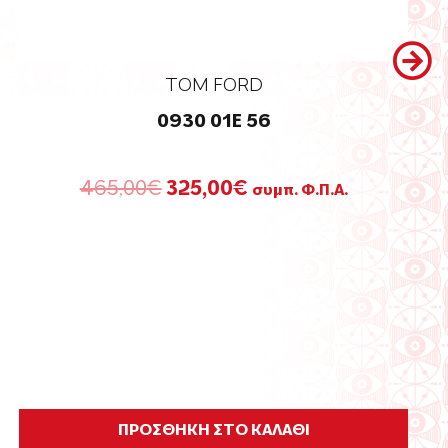
TOM FORD
0930 01E 56
Original
Η
465,00
€
325,00
€
συμπ. Φ.Π.Α.
price
τρέχουσα
was:
τιμή
465,00€.
είναι:
325,00€.
ΠΡΟΣΘΗΚΗ ΣΤΟ ΚΑΛΑΘΙ