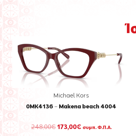
Ί
Michael Kors
0MK4136 – Makena beach 4004
Original
Η
248,00
€
173,00
€
συμπ. Φ.Π.Α.
price
τρέχουσα