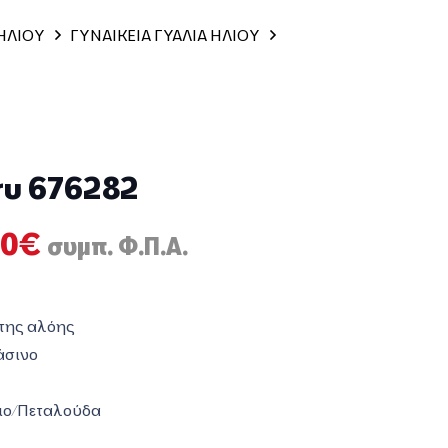
 ΗΛΙΟΥ
ΓΥΝΑΙΚΕΙΑ ΓΥΑΛΙΑ ΗΛΙΟΥ
ru 676282
nal
Η
00
€
συμπ. Φ.Π.Α.
τρέχουσα
τιμή
5€.
είναι:
της αλόης
100,00€.
άσινο
ιο/Πεταλούδα