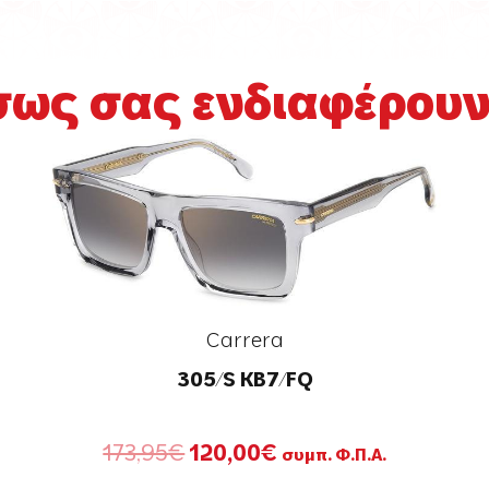
σως σας ενδιαφέρουν.
Carrera
305/S KB7/FQ
Original
Η
173,95
€
120,00
€
συμπ. Φ.Π.Α.
price
τρέχουσα