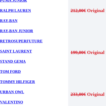
PUMA JUNIOR
212,00
€
Original 
RALPH LAUREN
RAY-BAN
ΠΡΟΣΘΗΚΗ ΣΤΟ ΚΑΛΑΘΙ
RAY-BAN JUNIOR
Ray-Ban 0RB4315 601/68
RETROSUPERFUTURE
SAINT LAURENT
199,00
€
Original 
STAND GEMA
ΠΡΟΣΘΗΚΗ ΣΤΟ ΚΑΛΑΘΙ
TOM FORD
CARRERA1070/S RHL
TOMMY HILFIGER
URBAN OWL
233,00
€
Original 
VALENTINO