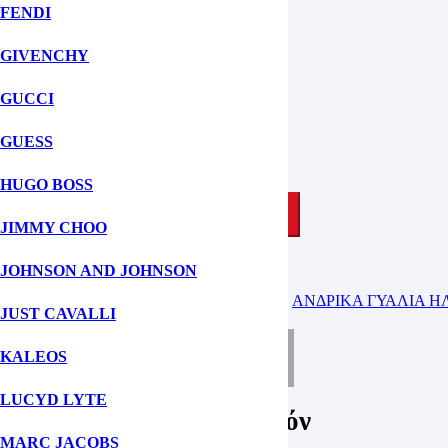
Φύλο: Ανδρικά, Γυναικεία, UNISEX
FENDI
Μέγεθος: 57
GIVENCHY
Χρώμα Σκελετού:
Μαύρο
Υλικό Σκελετού:
Κοκάλινο
GUCCI
Στυλ:
Ορθογώνιο
Φακός:
Γκρι
,
Ντεγκραντέ
Polarized:
Όχι
GUESS
Σε απόθεμα
HUGO BOSS
ΠΡΟΣΘΗΚΗ ΣΤΟ ΚΑΛΑΘΙ
JIMMY CHOO
JOHNSON AND JOHNSON
ΚΑΤΗΓΟΡΙΕΣ:
UNISEX ΓΥΑΛΙΑ ΗΛΙΟΥ
,
ΑΝΔΡΙΚΑ ΓΥΑΛΙΑ Η
JUST CAVALLI
KALEOS
ΡΩΤΗΣΤΕ ΜΑΣ ΓΙΑ ΤΟ ΠΡΟΪΟΝ
LUCYD LYTE
Ρωτήστε μας για το προϊόν
MARC JACOBS