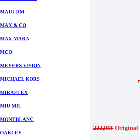
MAUI JIM
Fill out this field
Fill out this field
MAX & CO
Δώστε μια έγκυρη ηλ. διεύθυνση.
MAX MARA
MCQ
Fill out this field
MEYERS VISION
Αποστολή
MICHAEL KORS
MIRAFLEX
MIU MIU
RB 3675 002/58 Polarized
MONTBLANC
222,95
€
Original 
OAKLEY