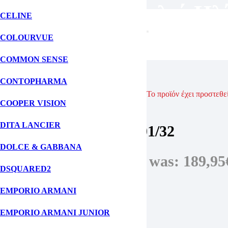
Unisex Γυαλιά Ηλ
CELINE
COLOURVUE
ΑΡΧΙΚΗ ΣΕΛΙΔΑ
COMMON SENSE
ΓΥΑΛΙΑ ΗΛΙΟΥ
ΑΝΔΡΙΚΑ ΓΥΑΛΙΑ ΗΛΙΟΥ
CONTOPHARMA
RAYBAN 0RB2224 901/32
Το προϊόν έχει προστεθε
COOPER VISION
Ray-Ban
DITA LANCIER
RAYBAN 0RB2224 901/32
DOLCE & GABBANA
189,95
€
Original price was: 189,95
DSQUARED2
Μάρκα: Rayban
EMPORIO ARMANI
Χρώμα Σκελετού:
Μαύρο
Χρώμα Φακών:
Διαφανές ντεγκραντέ γκρι
EMPORIO ARMANI JUNIOR
Υλικό Σκελετού:
Κοκάλινο
Σχήμα Σκελετού:
Ορθογώνιο