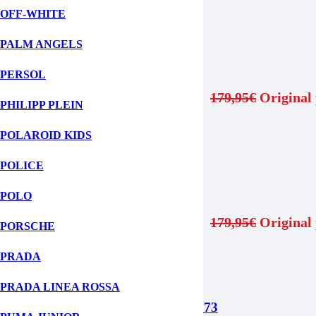
ΠΡΟΣΘΗΚΗ ΣΤΟ ΚΑΛΑΘΙ
OFF-WHITE
PALM ANGELS
3025 W3277 Aviator
PERSOL
179,95
€
Original 
PHILIPP PLEIN
POLAROID KIDS
ΠΡΟΣΘΗΚΗ ΣΤΟ ΚΑΛΑΘΙ
POLICE
3025 112/17 Aviator
POLO
179,95
€
Original 
PORSCHE
PRADA
ΠΡΟΣΘΗΚΗ ΣΤΟ ΚΑΛΑΘΙ
PRADA LINEA ROSSA
Armani Exchange 0AX2058S 610673