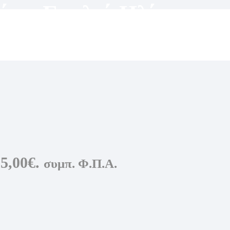
ίου
,
Γυαλιά Ηλίου
,
υ
5,00€.
συμπ. Φ.Π.Α.