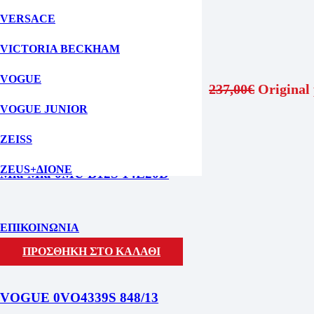
ΠΡΟΣΘΗΚΗ ΣΤΟ ΚΑΛΑΘΙ
VERSACE
KALEOS COBB/001
VICTORIA BECKHAM
VOGUE
237,00
€
Original 
VOGUE JUNIOR
ΠΡΟΣΘΗΚΗ ΣΤΟ ΚΑΛΑΘΙ
ZEISS
ZEUS+ΔΙΟΝΕ
Miu Miu 0MU B12S 14L20D
ΕΠΙΚΟΙΝΩΝΙΑ
ΠΡΟΣΘΗΚΗ ΣΤΟ ΚΑΛΑΘΙ
VOGUE 0VO4339S 848/13