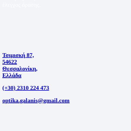
έλεγχος όρασης.
Τσιμισκή 87,
54622
Θεσσαλονίκη,
Ελλάδα
(+30) 2310 224 473
optika.galanis@gmail.com