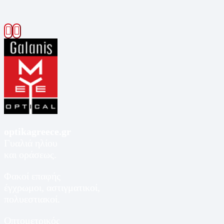
optikagreece.gr
Γυαλιά ηλίου
και οράσεως.
Φακοί επαφής
έγχρωμοι, αστιγματικοί,
πολυεστιακοί.
Οπτομετρικός