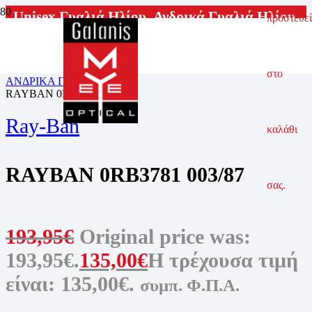
Unisex Γυαλιά Ηλίου
,
Ανδρικά Γυαλιά Ηλίου
,
προστεθεί
Γυαλιά Ηλίου
,
Γυναικεία Γυαλιά Ηλίου
ΑΡΧΙΚΗ ΣΕΛΙΔΑ
ΓΥΑΛΙΑ ΗΛΙΟΥ
στο
ΑΝΔΡΙΚΑ ΓΥΑΛΙΑ ΗΛΙΟΥ
RAYBAN 0RB3781 003/87
Ray-Ban
καλάθι
RAYBAN 0RB3781 003/87
σας.
193,95
€
Original price was:
193,95€.
135,00
€
Η τρέχουσα τιμή
είναι: 135,00€.
συμπ. Φ.Π.Α.