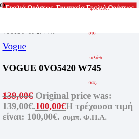
Γυαλιά Οράσεως
,
Γυναικεία Γυαλιά Οράσεως
προστεθεί
ΑΡΧΙΚΗ ΣΕΛΙΔΑ
ΓΥΑΛΙΑ ΟΡΑΣΕΩΣ
ΓΥΝΑΙΚΕΙΑ ΓΥΑΛΙΑ ΟΡΑΣΕΩΣ
VOGUE 0VO5420 W745
στο
Vogue
καλάθι
VOGUE 0VO5420 W745
σας.
139,00
€
Original price was:
139,00€.
100,00
€
Η τρέχουσα τιμή
είναι: 100,00€.
συμπ. Φ.Π.Α.