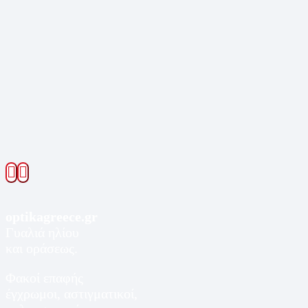
optikagreece.gr
Γυαλιά ηλίου
και οράσεως.
Φακοί επαφής
έγχρωμοι, αστιγματικοί,