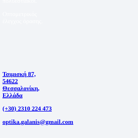
πολυεστιακοί.
Οπτομετρικός
έλεγχος όρασης.
Τσιμισκή 87,
54622
Θεσσαλονίκη,
Ελλάδα
(+30) 2310 224 473
optika.galanis@gmail.com