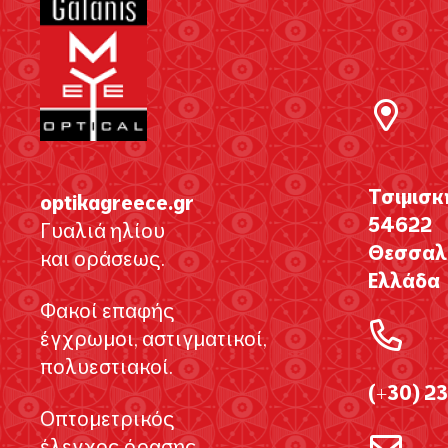
Τσιμισκ
optikagreece.gr
54622
Γυαλιά ηλίου
Θεσσαλο
και οράσεως.
Ελλάδα
Φακοί επαφής
έγχρωμοι, αστιγματικοί,
πολυεστιακοί.
(+30) 2
Οπτομετρικός
έλεγχος όρασης.