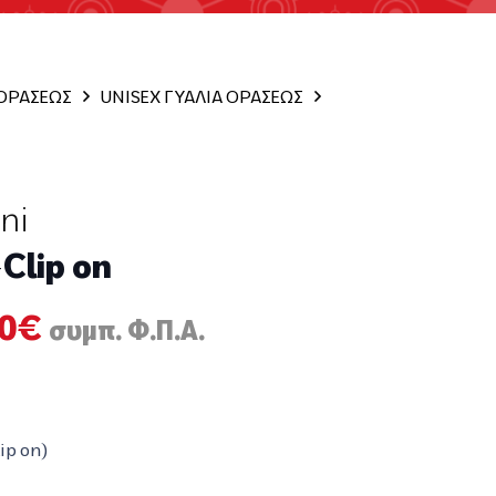
 ΟΡΑΣΕΩΣ
UNISEX ΓΥΑΛΙΑ ΟΡΑΣΕΩΣ
ni
Clip on
nal
Η
0
€
συμπ. Φ.Π.Α.
τρέχουσα
τιμή
5€.
είναι:
135,00€.
ip on)