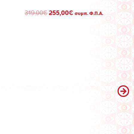
Original
Η
319,00
€
255,00
€
συμπ. Φ.Π.Α.
price
τρέχουσα
was:
τιμή
319,00€.
είναι:
255,00€.