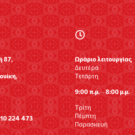
ή 87,
Ωράριο λειτουργίας
Δευτέρα
νίκη,
Τετάρτη
9:00 π.μ. – 8:00 μ.μ.
Τρίτη
Πέμπτη
310 224 473
Παρασκευή