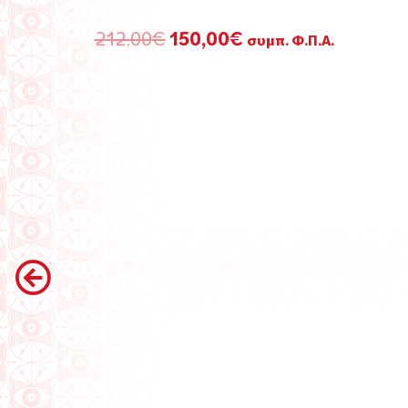
Original
Η
212,00
€
150,00
€
συμπ. Φ.Π.Α.
price
τρέχουσα
was:
τιμή
212,00€.
είναι:
150,00€.