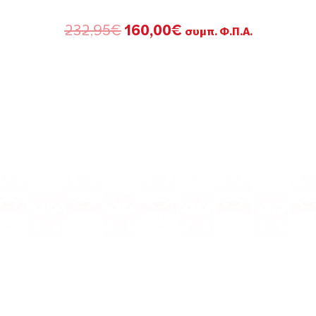
Original
Η
232,95
€
160,00
€
συμπ. Φ.Π.Α.
price
τρέχουσα
was:
τιμή
232,95€.
είναι:
160,00€.