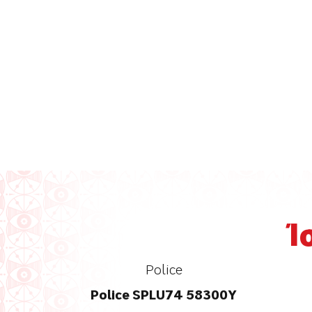
Ί
Police
Police SPLU74 58300Y