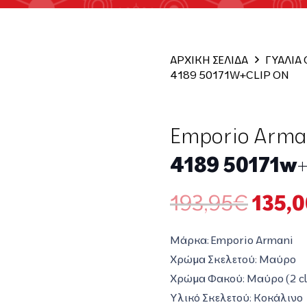
ΑΡΧΙΚΗ ΣΕΛΙΔΑ
ΓΥΑΛΙΑ
4189 50171W+CLIP ON
Emporio Arma
4189 50171w+
Origi
193,95
€
135,0
price
was:
Μάρκα:
Emporio Armani
193,9
Χρώμα Σκελετού: Μαύρο
Χρώμα Φακού: Μαύρο (2 cl
Υλικό Σκελετού: Κοκάλινο