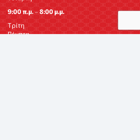
9:00 π.μ. – 8:00 μ.μ.
Τρίτη
Πέμπτη
Παρασκευή
9:00 π.μ. – 9:00 μ.μ.
Σάββατο
9:00 π.μ. – 5:00 μ.μ.