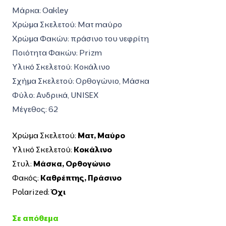
was:
τιμή
Μάρκα: Oakley
205,00€.
είναι:
Χρώμα Σκελετού:
Ματ mαύρο
143,00€.
Χρώμα Φακών:
πράσινο του νεφρίτη
Ποιότητα Φακών:
Prizm
Υλικό Σκελετού: Κοκάλινο
Σχήμα Σκελετού:
Ορθογώνιο,
Μάσκα
Φύλο: Ανδρικά, UNISEX
Μέγεθος:
62
Χρώμα Σκελετού:
Ματ
,
Μαύρο
Υλικό Σκελετού:
Κοκάλινο
Στυλ:
Μάσκα
,
Ορθογώνιο
Φακός:
Καθρέπτης
,
Πράσινο
Polarized:
Όχι
Σε απόθεμα