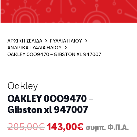
ΑΡΧΙΚΗ ΣΕΛΙΔΑ
ΓΥΑΛΙΑ ΗΛΙΟΥ
ΑΝΔΡΙΚΑ ΓΥΑΛΙΑ ΗΛΙΟΥ
OAKLEY 0OO9470 – GIBSTON XL 947007
Oakley
OAKLEY 0OO9470 –
Gibston xl 947007
Original
Η
205,00
€
143,00
€
συμπ. Φ.Π.Α.
price
τρέχουσα